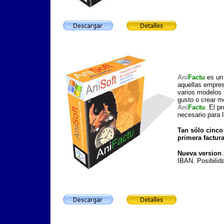
Ani
Factu
es un
aquellas empres
varios modelos 
gusto o crear m
Ani
Factu
. El p
necesario para 
Tan sólo cinco
primera factur
Nueva version
IBAN. Posibilid