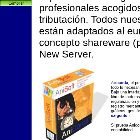
profesionales acogido
tributación. Todos nu
están adaptados al eur
concepto shareware (p
New Server.
Ani
conta
, el p
todo lo necesari
Bajo una interfa
libro de factura
regularización 
registro mercant
gráficos, gestió
exigente !
Si prueba Anico
contabilidad.