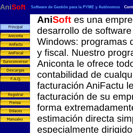
Ani
Soft
Software de Gestión para la PYME y Autónomos
Cont
Ani
Soft
es una empres
desarrollo de softwar
Windows: programas de
y fiscal. Nuestro prog
Aniconta le ofrece todo
contabilidad de cualqu
facturación AniFactu l
d
facturación de su emp
forma extremadamente 
estimación directa simp
especialmente dirigido