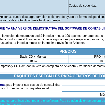
Copias de seguridad.
 Aniconta
, puede descargar también el fichero de ayuda de forma independient
ograma de contabilidad más fácil de manejar.
UE YA UNA VERSIÓN DEMOSTRATIVA DEL SOFTWARE DE CONTABIL
 la versión demostrativa podrá introducir hasta 100 apuntes por empresa, si
n introducir en el libro diario. Si tiene alguna idea para mejorar el program
e usuarios, la introduciremos en la próxima revisión de Aniconta
.
PRECIOS
Basic CD + Manual
PRO Int
180 €
180
 impreso y CD Rom con la versión completa de Aniconta y versiones demostr
PAQUETES ESPECIALES PARA CENTROS DE F
onta
para impartir sus clases de contabilidad
cias.
El precio de los paquetes es el
Más
quetes para fines distintos a la enseñanza. Para su adquisición se deberá a
iar información.