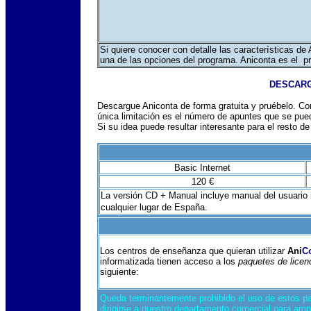
Si quiere conocer con detalle las características de
una de las opciones del programa. Aniconta
es el pr
DESCARG
Descargue Aniconta de forma gratuita y pruébelo. Con
única limitación es el número de apuntes que se puede
Si su idea puede resultar interesante para el resto d
Basic Internet
120 €
La versión CD + Manual incluye manual del usuario
cualquier lugar de España.
Los centros de enseñanza que quieran utilizar
Ani
C
informatizada tienen acceso a los
paquetes de licen
siguiente:
Queda terminantemente prohibido el uso de estos pa
dirigirse a nuestro departamento comercial para ampl