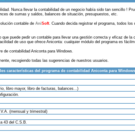
dad. Nunca llevar la contabilidad de un negocio había sido tan sencillo ! Pr
balances de sumas y saldos, balances de situación, presupuestos, etc.
solución contable de
Ani
Soft
. Cuando decida registrar el programa, todos los
o que puede pedir un contable para llevar una gestión correcta y eficaz de la
facilidad de uso que ofrece Aniconta: cualquier módulo del programa es fácilm
are de contabilidad Aniconta para Windows.
ente, recogiendo todas las sugerencias de nuestros usuarios.
les características del programa de contabilidad Aniconta para Window
io, libro mayor, libro de facturas, balances...)
figuración.
V.A. (mensual y trimestral)
a 43 del C.S.B.