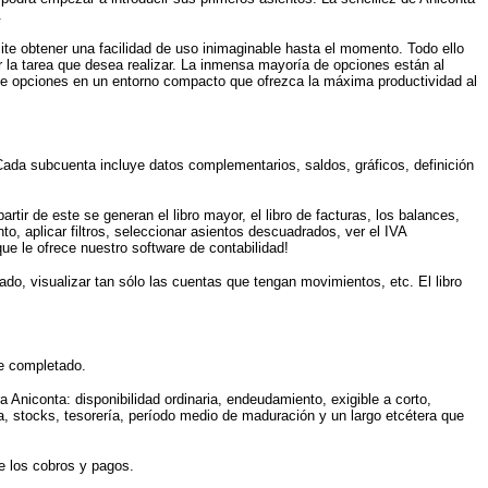
.
mite obtener una facilidad de uso inimaginable hasta el momento. Todo ello
r la tarea que desea realizar. La inmensa mayoría de opciones están al
 de opciones en un entorno compacto que ofrezca la máxima productividad al
ada subcuenta incluye datos complementarios, saldos, gráficos, definición
artir de este se generan el libro mayor, el libro de facturas, los balances,
to, aplicar filtros, seleccionar asientos descuadrados, ver el IVA
que le ofrece nuestro software de contabilidad!
nado, visualizar tan sólo las cuentas que tengan movimientos, etc. El libro
de completado.
 Aniconta: disponibilidad ordinaria, endeudamiento, exigible a corto,
uta, stocks, tesorería, período medio de maduración y un largo etcétera que
e los cobros y pagos.