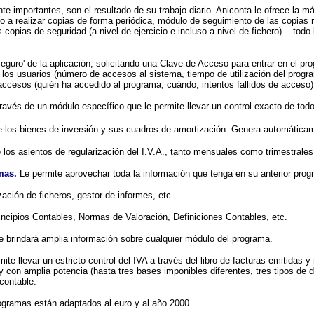
importantes, son el resultado de su trabajo diario. Aniconta le ofrece la má
rio a realizar copias de forma periódica, módulo de seguimiento de las copi
s copias de seguridad (a nivel de ejercicio e incluso a nivel de fichero)... to
seguro' de la aplicación, solicitando una Clave de Acceso para entrar en el pr
 los usuarios (número de accesos al sistema, tiempo de utilización del prog
ccesos (quién ha accedido al programa, cuándo, intentos fallidos de acceso). 
ravés de un módulo específico que le permite llevar un control exacto de tod
 de los bienes de inversión y sus cuadros de amortización. Genera automáticam
os asientos de regularización del I.V.A., tanto mensuales como trimestrales
mas.
Le permite aprovechar toda la información que tenga en su anterior prog
zación de ficheros, gestor de informes, etc.
ncipios Contables, Normas de Valoración, Definiciones Contables, etc.
le brindará amplia información sobre cualquier módulo del programa.
mite llevar un estricto control del IVA a través del libro de facturas emitidas 
 y con amplia potencia (hasta tres bases imponibles diferentes, tres tipos de
 contable.
ogramas están adaptados al euro y al año 2000.