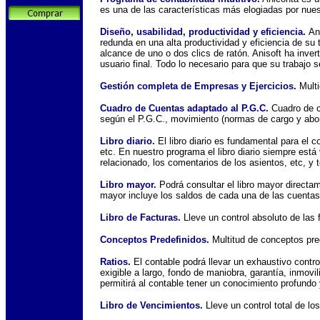
es una de las características más elogiadas por nues
Diseño, usabilidad, productividad y eficiencia.
An
redunda en una alta productividad y eficiencia de su
alcance de uno o dos clics de ratón. Anisoft ha inv
usuario final. Todo lo necesario para que su trabajo 
Gestión completa de Empresas y Ejercicios.
Multi
Cuadro de Cuentas adaptado al P.G.C.
Cuadro de c
según el P.G.C., movimiento (normas de cargo y abon
Libro diario.
El libro diario es fundamental para el co
etc. En nuestro programa el libro diario siempre está 
relacionado, los comentarios de los asientos, etc, y 
Libro mayor.
Podrá consultar el libro mayor directam
mayor incluye los saldos de cada una de las cuentas,
Libro de Facturas.
Lleve un control absoluto de las 
Conceptos Predefinidos.
Multitud de conceptos pred
Ratios.
El contable podrá llevar un exhaustivo contro
exigible a largo, fondo de maniobra, garantía, inmovil
permitirá al contable tener un conocimiento profundo
Libro de Vencimientos.
Lleve un control total de l