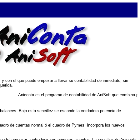
ar y con el que puede empezar a llevar su contabilidad de inmediato, sin
uerida.
Aniconta es el programa de contabilidad de AniSoft que combina potencia y fa
y balances. Bajo esta sencillez se esconde la verdadera potencia de
cuadro de cuentas normal ó el cuadro de Pymes. Incorpora los nuevos
podrá empezar a introducir sus primeros asientos. La sencillez de Aniconta