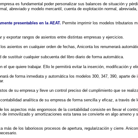
empresa es fundamental poder personalizar sus balances de situación y pérd
mal, abreviado y modelo mercantil, cuenta de explotación normal, abreviada, a
amente presentables en la AEAT
.
Permite imprimir los modelos tributarios 
r y exportar rangos de asientos entre distintas empresas y ejercicios.
los asientos en cualquier orden de fechas, Aniconta los renumerará automát
d de sustituir cualquier subcuenta del libro diario de forma automática.
 el que quiere trabajar. Ello le permitirá evitar la inserción, modificación y
nará de forma inmediata y automática los modelos 300, 347, 390, aparte de in
ar.
tos de su empresa y lleve un control preciso del cumplimiento que se realiz
a contabilidad analítica de su empresa de forma sencilla y eficaz, a través de 
 los aspectos más engorrosos de la contabilidad consiste en llevar el contr
 de inmovilizado y amortizaciones esta tarea se convierte en algo ameno y se
más de los laboriosos procesos de apertura, regularización y cierre. Anicont
necesario.