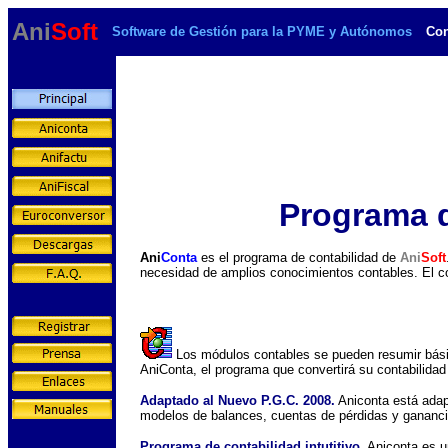
Ani
Soft
Software de Gestión para la PYME y Autónomos
Con
Programa d
Ani
Conta
es el programa de contabilidad de
Ani
Soft
necesidad de amplios conocimientos contables. El co
d
Los módulos contables se pueden resumir básica
AniConta, el programa que convertirá su contabilidad 
Adaptado al Nuevo P.G.C. 2008.
Aniconta está adap
modelos de balances, cuentas de pérdidas y ganancia
Programa de contabilidad intutitivo.
Aniconta es un