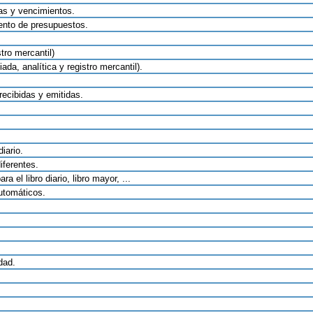
ras y vencimientos.
iento de presupuestos.
tro mercantil)
da, analítica y registro mercantil).
recibidas y emitidas.
iario.
iferentes.
 el libro diario, libro mayor, ...
automáticos.
dad.