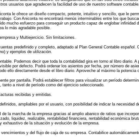
tros usuarios que agradecen la facilidad de uso de nuestro software contable
iconta le ofrece un diseño compacto, potente, intuitivo y sencillo, que le per
 trabajo. Con Aniconta no encontrará menús interminables entre los que busca
ertido mucho esfuerzo para conseguir un producto capaz de englobar infinidad
sea lo más agradable posible.
empresa y Multiejercicio. Sin limitaciones.
uentas predefinido y completo, adaptado al Plan General Contable español. C
o) y ejemplos de utilización.
ntable. Podemos decir que toda la contabilidad gira en torno al libro diario. A p
visible por defecto. Podrá ordenar los asientos por fecha, por número de asien
todo ello directamente desde el libro diario. Aproveche al máximo la potencia 
ente por pantalla. Podrá establecer filtros para visualizar un período determi
 tanto a nivel de período como del ejercicio seleccionado.
facturas recibidas y emitidas.
efinidos, ampliables por el usuario, con posibilidad de indicar la necesidad 
l de la marcha de la empresa gracias al amplio abanico de ratios que incorpora
izado, liquidez, realizable, rentabilidad financiera, rentabilidad económica br
 y exhaustivo de la situación y evolución de la empresa.
os vencimientos y del flujo de caja de su empresa. Contabilice automáticament