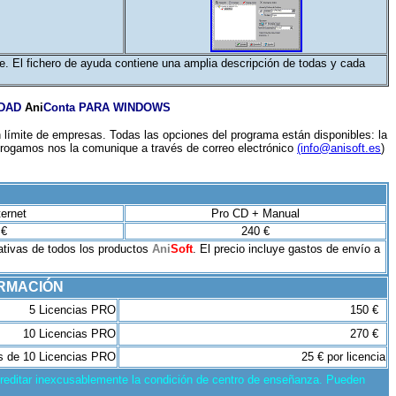
e. El fichero de ayuda contiene una amplia descripción de todas y cada
IDAD
Ani
Conta
PARA WINDOWS
n límite de empresas. Todas las opciones del programa están disponibles: la
a, rogamos nos la comunique a través de correo electrónico
(info@anisoft.es
)
ernet
Pro CD + Manual
 €
240 €
ativas de todos los productos
Ani
Soft
. El precio incluye gastos de envío a
ORMACIÓN
5 Licencias PRO
150 €
10 Licencias PRO
270 €
 de 10 Licencias PRO
25 € por licencia
creditar inexcusablemente la condición de centro de enseñanza. Pueden